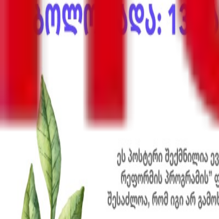
პოლიტიკა
ბიზნესი-ეკონომიკა
საზოგადოება
სამართალი
სამხედრო
კონფლიქტები
კულტურა
შემთხვევა
მსოფლიო
უკრაინა
ინტერვიუ
ენერგოეფექტურობა
რეგიონები
სპორტი
Front News - საქართველო 2012 წლის 26 მაისს დაარსდა.
ფარგლებს გარეთ. ჩვენთვის მნიშვნელოვანია მკითხველამ
Front News - საქართველო არის დამოუკიდებელი სააგენტ
ცდილობს, საკუთარი წვლილი შეიტანოს ევროატლანტიკური